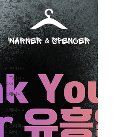
진주스웨디
시알바
마사지알바
마사지구인
태국마사지
알바
태국마사지
알바
진주마사지
태국마사지
구인
스웨디시구
인
스웨디시마
사지
아로마마사
지알바