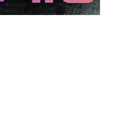
부천가라오
케알바
유흥알바
밤알바
룸알바
주점알바
여성알바
밤문화
가라오케알
바
유흥업소알
바
노래주점알
바
홍대유흥업
소알바