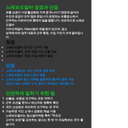
노래보도알바 장점과 단점
유흥 상권이 가장 활성화된 지역 중 하나이기 때문에 일자리
수요와 공급이 모두 많은 편입니다.운영되는 유흥업소에서
근무하는 아르바이트 형태의 일을 말합니다. 대표적으로
노래보
도알바
가라오케알바, 바(bar)알바 계열 등이 있으며, 업소
성격에 따라 업무 내용과 근무 환경, 수입 구조가 크게 달라집니
다.
장점
노래보도알바 단기간 고수익 가능
노래보도알바 근무 요일·시간 조절 가능
노래보도알바 현금 수입 비중이 높음
단점
노래도보알바는 야간 근무로 인한 피로
노래도보알바 감정 노동이 많음
노래도보알바 업소 선택을 잘못하면 불이익 발생 가능
따라서 업소 선택과 소개 경로가 무엇보다 중요합니다.
안전하게 일하기 위한 팁
선불금, 보증금 요구하는 곳은 피하기
근무 조건을 문자나 메신저로 명확히 확인
개인 신상정보 과도하게 요구하는 곳 주의
가능하면 지인 소개나 검증된 채널 이용
노래보도알바는 업소알바처럼 특히 “무조건
고수익 보장”을 강조하는 광고는 한 번 더
의심해보는 것이 좋
습니다.