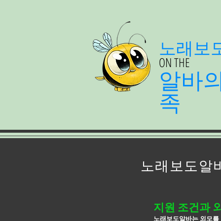
노래보
ON THE
알바
족
노래보도알바
지원 조건과 
노래보도알바는 외모를 