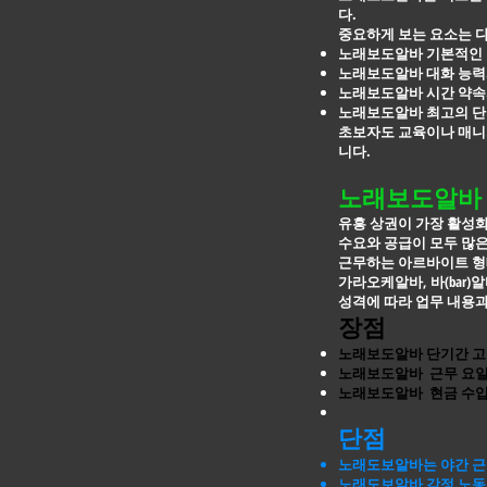
다.
중요하게 보는 요소는 
노래보도알바 기본적인 
노래보도알바 대화 능력
노래보도알바 시간 약속
노래보도알바 최고의 단
초보자도 교육이나 매니저
니다.
노래보도알바 
유흥 상권이 가장 활성화
수요와 공급이 모두 많
근무하는 아르바이트 형
가라오케알바, 바(bar)
성격에 따라 업무 내용과
장점
노래보도알바 단기간 고
노래보도알바 근무 요일
노래보도알바 현금 수입
단점
노래도보알바는 야간 근
노래도보알바 감정 노동