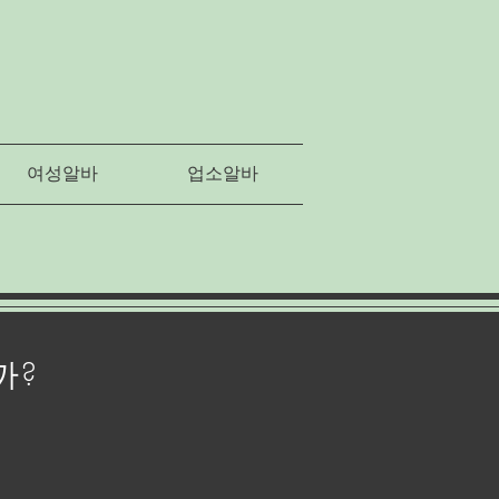
여성알바
업소알바
까?