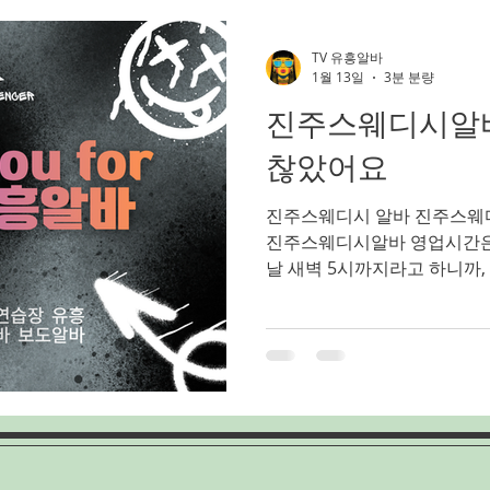
스웨디시마사지
아로마마사지알바
부천가라오케알바
TV 유흥알바
1월 13일
3분 분량
진주스웨디시알바
밤문화
가라오케알바
유흥업소알바
노래주점알바
찮았어요
진주스웨디시 알바 진주스웨
인천쓰리노
인천유흥알바
인천여성알바
인천룸알바
진주스웨디시알바 영업시간은 
날 새벽 5시까지라고 하니까,
딱인 거 같아요. 특히나 퇴근
루의 피로를 풀거나, 업소알바구인구직 주말
간을 보내기에 딱 좋겠더라고요
긴 시간 동안 운영하니까, 누
아가기 편리한 게 큰 장점이었
지 진짜 괜찮았어요 ​진주스
진주스웨디시알바 안녕하세요 
정보 하나 풀려고 왔어요! 아