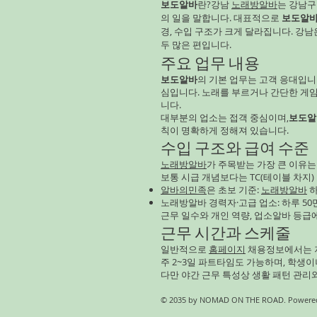
보도알바
란?강남
노래방알바
는 강남
의 일을 말합니다. 대표적으로
보도알
경, 수입 구조가 크게 달라집니다. 강
두 많은 편입니다.
주요 업무 내용
보도알바
의 기본 업무는 고객 응대입니
심입니다. 노래를 부르거나 간단한 게
니다.
대부분의 업소는 접객 중심이며,
보도알
칙이 명확하게 정해져 있습니다.
수입 구조와 급여 수준
노래방알바
가 주목받는 가장 큰 이유는
보통 시급 개념보다는 TC(테이블 차지)
알바의민족
은 초보 기준:
노래방알바
하
노래방알바 경력자·고급 업소: 하루 50만
근무 일수와 개인 역량, 업소알바 등급
근무 시간과 스케줄
일반적으로
홈페이지
채용정보에서는 저
주 2~3일 파트타임도 가능하며, 학생
다만 야간 근무 특성상 생활 패턴 관리
© 2035 by NOMAD ON THE ROAD. Powered