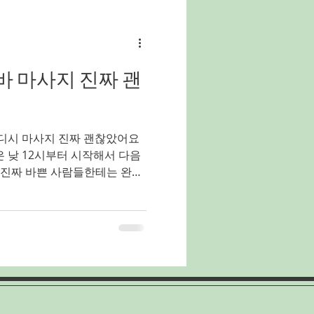
유흥알바
밤알바
 마사지 진짜 괜
홍대유흥업소알바
디시 마사지 진짜 괜찮았어요
양배추농사
낮 12시부터 시작해서 다음
 진짜 바쁜 사람들한테는 완전
하고 집에 가기 전에 들러서 하
에 여유롭게 시
.진주스웨디시알바 이렇게
구나 본인 스케줄에 맞춰서 찾
어요. 진주스웨디시알바 마사
웨디시 마사지 진짜 괜찮았어요
여러분~~ 진짜 오늘 제가 꿀
니, 있잖아요? 요즘 진짜 일도