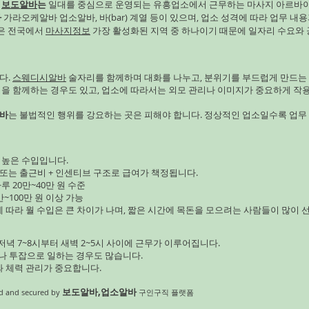
구
보도알바
는
일대를 중심으로 운영되는 유흥업소에서 근무하는 마사지 아르바
바쁘고, 어깨랑 목이랑 뻐근
바
가라오케알바 업소알바, 바(bar) 계열 등이 있으며, 업소 성격에 따라 업무 내용
진주스웨디시알바 그러다가 이
남은 전국에서
마사지정보
가장 활성화된 지역 중 하나이기 때문에 일자리 수요와 
좀 받아보자 하고 알아보다가
솜사탕스웨디시라는 스웨디시
어요! 이
다.
스웨디시알바
술자리를 함께하며 대화를 나누고, 분위기를 부드럽게 만드는
임을 함께하는 경우도 있고, 업소에 따라서는 외모 관리나 이미지가 중요하게 작
바
는 불법적인 행위를 강요하는 곳은 피해야 합니다. 정상적인 업소일수록 업무
 높은 수입입니다.
 또는 출근비 + 인센티브 구조로 급여가 책정됩니다.
루 20만~40만 원 수준
~100만 원 이상 가능
에 따라 월 수입은 큰 차이가 나며, 짧은 시간에 목돈을 모으려는 사람들이 많이 
녁 7~8시부터 새벽 2~5시 사이에 근무가 이루어집니다.
이나 투잡으로 일하는 경우도 많습니다.
와 체력 관리가 중요합니다.
보도알바,업소알바
 and secured by
구인구직 플랫폼