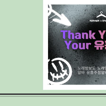
태국마사지구인
스웨디시구인
룸알바
주점알바
여성알바
홍대유흥업소
홍대유흥업소구인
양배추재배
양배추심기