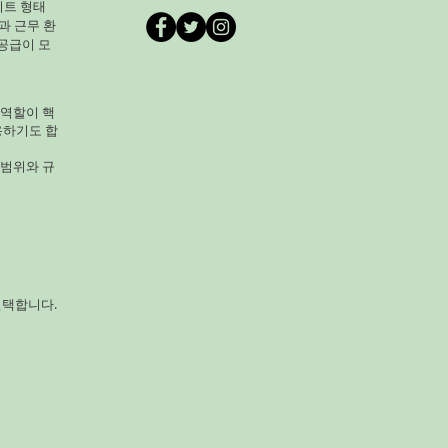
이트 형태
해서 혼자 엄청 끙끙댔거든요.
과 근무 환
왕이면 뭔가 제대로 된 관리
공급이 모
, 경남 진주시 상대동에 있는
알바 바디케어샵을 찾게 됐
 역할이 핵
용하기도 합
 범위와 규
선택합니다.