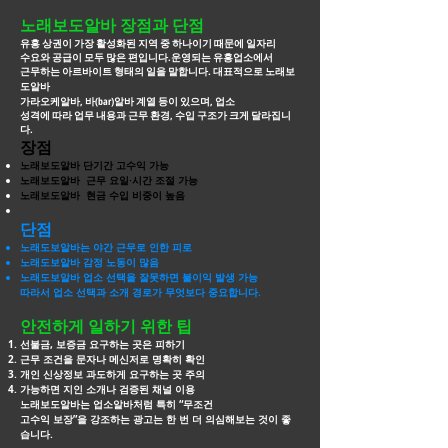
노래보도알바 장점과 단점
유흥 상권이 가장 활성화된 지역 중 하나이기 때문에 일자리
수요와 공급이 모두 많은 편입니다.운영되는 유흥업소에서
근무하는 아르바이트 형태의 일을 말합니다. 대표적으로
노래보
도알바
가라오케알바, 바(bar)알바 계열 등이 있으며, 업소
성격에 따라 업무 내용과 근무 환경, 수입 구조가 크게 달라집니
다.
장점
노래보도알바 단기간 고수익 가능
노래보도알바 근무 요일·시간 조절 가능
노래보도알바 현금 수입 비중이 높음
단점
노래도보알바는 야간 근무로 인한 피로
노래도보알바 감정 노동이 많음
노래도보알바 업소 선택을 잘못하면 불이익 발생 가능
따라서 업소 선택과 소개 경로가 무엇보다 중요합니다.
안전하게 일하기 위한 팁
선불금, 보증금 요구하는 곳은 피하기
근무 조건을 문자나 메신저로 명확히 확인
개인 신상정보 과도하게 요구하는 곳 주의
가능하면 지인 소개나 검증된 채널 이용
노래보도알바는 업소알바처럼 특히 “무조건
고수익 보장”을 강조하는 광고는 한 번 더
의심해보는 것이 좋
습니다.