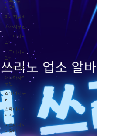
진주스웨디
시알바
마사지알바
마사지구인
태국마사지
알바
태국마사지
알바
진주마사지
태국마사지
구인
스웨디시구
인
스웨디시마
사지
아로마마사
지알바