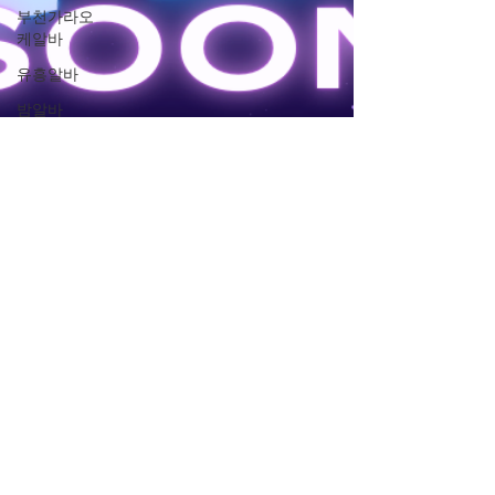
부천가라오
케알바
유흥알바
밤알바
룸알바
주점알바
여성알바
밤문화
가라오케알
바
유흥업소알
바
노래주점알
바
홍대유흥업
소알바