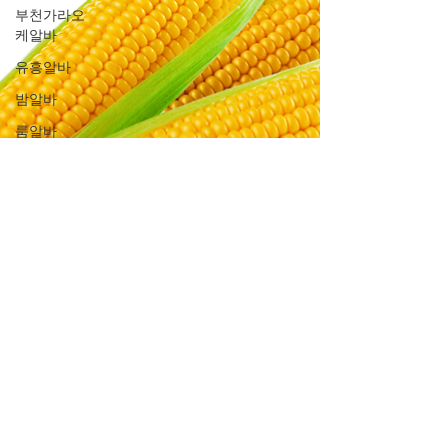
부천가라오
케알바
유흥알바
밤알바
룸알바
주점알바
여성알바
밤문화
가라오케알
바
유흥업소알
바
노래주점알
바
홍대유흥업
소알바