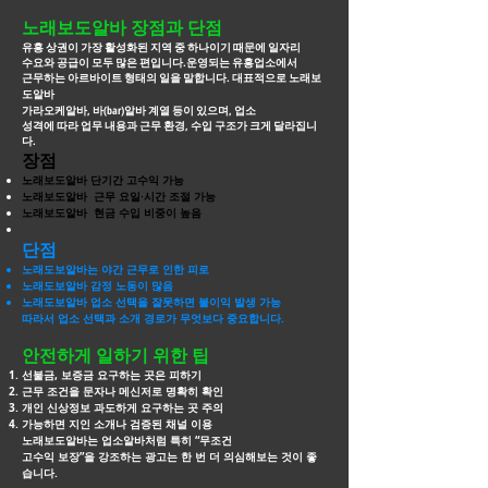
노래보도알바 장점과 단점
유흥 상권이 가장 활성화된 지역 중 하나이기 때문에 일자리
수요와 공급이 모두 많은 편입니다.운영되는 유흥업소에서
근무하는 아르바이트 형태의 일을 말합니다. 대표적으로
노래보
도알바
가라오케알바, 바(bar)알바 계열 등이 있으며, 업소
성격에 따라 업무 내용과 근무 환경, 수입 구조가 크게 달라집니
다.
장점
노래보도알바 단기간 고수익 가능
노래보도알바 근무 요일·시간 조절 가능
노래보도알바 현금 수입 비중이 높음
단점
노래도보알바는 야간 근무로 인한 피로
노래도보알바 감정 노동이 많음
노래도보알바 업소 선택을 잘못하면 불이익 발생 가능
따라서 업소 선택과 소개 경로가 무엇보다 중요합니다.
안전하게 일하기 위한 팁
선불금, 보증금 요구하는 곳은 피하기
근무 조건을 문자나 메신저로 명확히 확인
개인 신상정보 과도하게 요구하는 곳 주의
가능하면 지인 소개나 검증된 채널 이용
노래보도알바는 업소알바처럼 특히 “무조건
고수익 보장”을 강조하는 광고는 한 번 더
의심해보는 것이 좋
습니다.