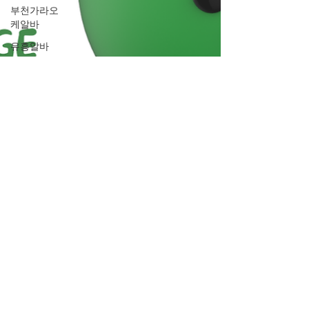
부천가라오
케알바
유흥알바
밤알바
룸알바
주점알바
여성알바
밤문화
가라오케알
바
유흥업소알
바
노래주점알
바
홍대유흥업
소알바