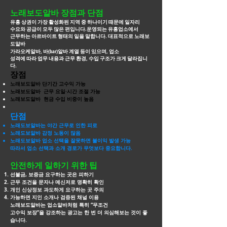
노래보도알바 장점과 단점
유흥 상권이 가장 활성화된 지역 중 하나이기 때문에 일자리
수요와 공급이 모두 많은 편입니다.운영되는 유흥업소에서
근무하는 아르바이트 형태의 일을 말합니다. 대표적으로
노래보
도알바
가라오케알바, 바(bar)알바 계열 등이 있으며, 업소
성격에 따라 업무 내용과 근무 환경, 수입 구조가 크게 달라집니
다.
장점
노래보도알바 단기간 고수익 가능
노래보도알바 근무 요일·시간 조절 가능
노래보도알바 현금 수입 비중이 높음
단점
노래도보알바는 야간 근무로 인한 피로
노래도보알바 감정 노동이 많음
노래도보알바 업소 선택을 잘못하면 불이익 발생 가능
따라서 업소 선택과 소개 경로가 무엇보다 중요합니다.
안전하게 일하기 위한 팁
선불금, 보증금 요구하는 곳은 피하기
근무 조건을 문자나 메신저로 명확히 확인
개인 신상정보 과도하게 요구하는 곳 주의
가능하면 지인 소개나 검증된 채널 이용
노래보도알바는 업소알바처럼 특히 “무조건
고수익 보장”을 강조하는 광고는 한 번 더
의심해보는 것이 좋
습니다.