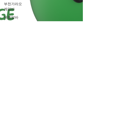
부천가라오
케알바
유흥알바
밤알바
룸알바
주점알바
여성알바
밤문화
가라오케알
바
유흥업소알
바
노래주점알
바
홍대유흥업
소알바