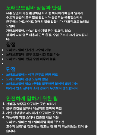
노래보도알바 장점과 단점
유흥 상권이 가장 활성화된 지역 중 하나이기 때문에 일자리
수요와 공급이 모두 많은 편입니다.운영되는 유흥업소에서
근무하는 아르바이트 형태의 일을 말합니다. 대표적으로
노래보
도알바
가라오케알바, 바(bar)알바 계열 등이 있으며, 업소
성격에 따라 업무 내용과 근무 환경, 수입 구조가 크게 달라집니
다.
장점
노래보도알바 단기간 고수익 가능
노래보도알바 근무 요일·시간 조절 가능
노래보도알바 현금 수입 비중이 높음
단점
노래도보알바는 야간 근무로 인한 피로
노래도보알바 감정 노동이 많음
노래도보알바 업소 선택을 잘못하면 불이익 발생 가능
따라서 업소 선택과 소개 경로가 무엇보다 중요합니다.
안전하게 일하기 위한 팁
선불금, 보증금 요구하는 곳은 피하기
근무 조건을 문자나 메신저로 명확히 확인
개인 신상정보 과도하게 요구하는 곳 주의
가능하면 지인 소개나 검증된 채널 이용
노래보도알바는 업소알바처럼 특히 “무조건
고수익 보장”을 강조하는 광고는 한 번 더
의심해보는 것이 좋
습니다.