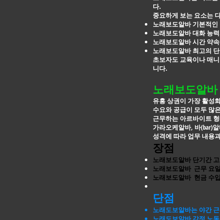
다.
중요하게 보는 요소는 
노래보도알바 기본적인 
노래보도알바 대화 능력
노래보도알바 시간 약속
노래보도알바 최고의 단
초보자도 교육이나 매니저
니다.
노래보도알바 
유흥 상권이 가장 활성화
수요와 공급이 모두 많
근무하는 아르바이트 형
가라오케알바, 바(bar)
성격에 따라 업무 내용과
장점
노래보도알바 단기간 고
노래보도알바 근무 요일
노래보도알바 현금 수입
단점
노래도보알바는 야간 근
노래도보알바 감정 노동