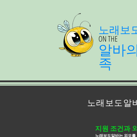
노래보
ON THE
알바
족
노래보도알바
지원 조건과 
노래보도알바는 외모를 