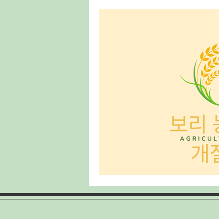
태국마사지구인
스웨디시구인
룸알바
주점알바
여성알바
홍대유흥업소
홍대유흥업소구인
양배추재배
양배추심기