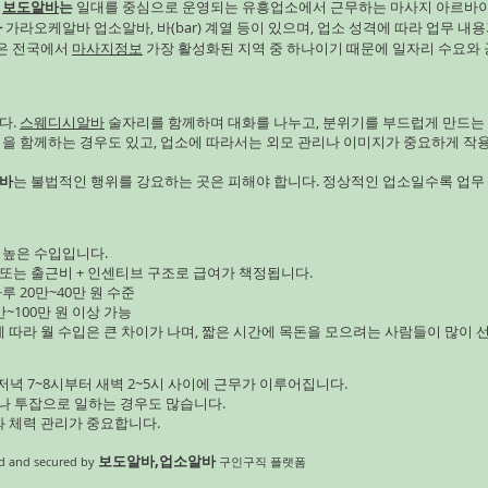
구
보도알바
는
일대를 중심으로 운영되는 유흥업소에서 근무하는 마사지 아르바
한 편이다. 보리는 병해충이 
바
가라오케알바 업소알바, 바(bar) 계열 등이 있으며, 업소 성격에 따라 업무 내용
아 초보 농업인도 도전하기 좋
남은 전국에서
마사지정보
가장 활성화된 지역 중 하나이기 때문에 일자리 수요와 
다.
스웨디시알바
술자리를 함께하며 대화를 나누고, 분위기를 부드럽게 만드는
임을 함께하는 경우도 있고, 업소에 따라서는 외모 관리나 이미지가 중요하게 작
바
는 불법적인 행위를 강요하는 곳은 피해야 합니다. 정상적인 업소일수록 업무
 높은 수입입니다.
 또는 출근비 + 인센티브 구조로 급여가 책정됩니다.
루 20만~40만 원 수준
~100만 원 이상 가능
에 따라 월 수입은 큰 차이가 나며, 짧은 시간에 목돈을 모으려는 사람들이 많이 
녁 7~8시부터 새벽 2~5시 사이에 근무가 이루어집니다.
이나 투잡으로 일하는 경우도 많습니다.
와 체력 관리가 중요합니다.
보도알바,업소알바
 and secured by
구인구직 플랫폼