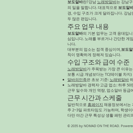
보도알바
란?강남
노래방알바
는 강남
의 일을 말합니다. 대표적으로
보도알
경, 수입 구조가 크게 달라집니다. 강
두 많은 편입니다.
주요 업무 내용
보도알바
의 기본 업무는 고객 응대입니
심입니다. 노래를 부르거나 간단한 게
니다.
대부분의 업소는 접객 중심이며,
보도알
칙이 명확하게 정해져 있습니다.
수입 구조와 급여 수준
노래방알바
가 주목받는 가장 큰 이유는
보통 시급 개념보다는 TC(테이블 차지)
알바의민족
은 초보 기준:
노래방알바
하
노래방알바 경력자·고급 업소: 하루 50만
근무 일수와 개인 역량, 업소알바 등급
근무 시간과 스케줄
일반적으로
홈페이지
채용정보에서는 저
주 2~3일 파트타임도 가능하며, 학생
다만 야간 근무 특성상 생활 패턴 관리
© 2035 by NOMAD ON THE ROAD. Powered