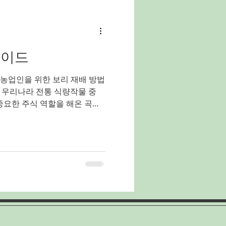
유흥알바
밤알바
가이드
홍대유흥업소알바
 농업인을 위한 보리 재배 방법
 우리나라 전통 식량작물 중
양배추농사
중요한 주식 역할을 해온 곡식
식 트렌드와 가공식품 수요 증
 주목받고 있으며, 보리차, 보
로 활용되고 있다. 보리농사 바
 쉬운 편이며, 겨울철에 재배
일 수 있어 농가 소득 안정에
농사의 특징 보리는 주로 겨울
 가을에 파종하여 겨울을 지나
된다. 대표적으로 겉보리, 쌀
용도에 따라 품종 선택이 달라
가 안정적이고 계약재배가 활발