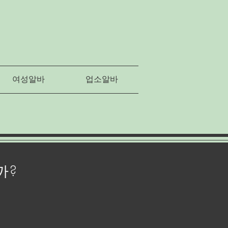
여성알바
업소알바
까?