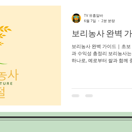
스웨디시마사지
아로마마사지알바
부천가라오케알바
TV 유흥알바
6월 7일
2분 분량
보리농사 완벽 
밤문화
가라오케알바
유흥업소알바
노래주점알바
보리농사 완벽 가이드 | 초보
과 수익성 총정리 보리농사는
인천쓰리노
인천유흥알바
인천여성알바
인천룸알바
하나로, 예로부터 쌀과 함께 
재배 분야다. 최근에는 건강
가로 인해 보리의 가치가 다시
리밥, 사료용 등 다양한 용도
로가기 보리는 비교적 재배가
하는 작물로 토지 활용도를 높
도움이 되는 작물이다. 보리
철에 재배되는 월동작물이다.
봄에 수확하는 방식으로 진행
보리, 맥주보리 등이 있으며 
진다. 특히 맥주보리는 수요