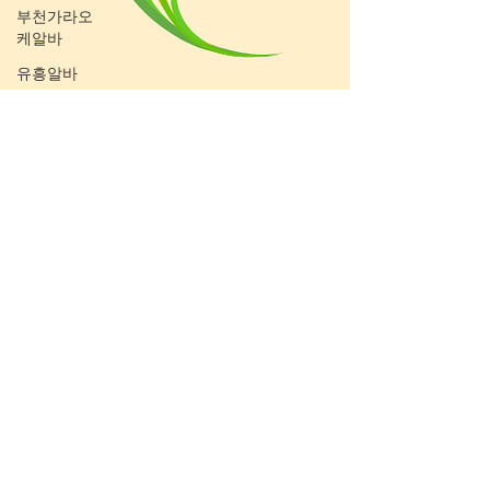
부천가라오
케알바
유흥알바
밤알바
룸알바
주점알바
여성알바
밤문화
가라오케알
바
유흥업소알
바
노래주점알
바
홍대유흥업
소알바