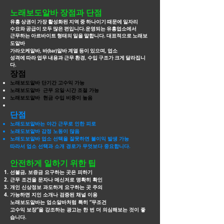
노래보도알바 장점과 단점
유흥 상권이 가장 활성화된 지역 중 하나이기 때문에 일자리
수요와 공급이 모두 많은 편입니다.운영되는 유흥업소에서
근무하는 아르바이트 형태의 일을 말합니다. 대표적으로
노래보
도알바
가라오케알바, 바(bar)알바 계열 등이 있으며, 업소
성격에 따라 업무 내용과 근무 환경, 수입 구조가 크게 달라집니
다.
장점
노래보도알바 단기간 고수익 가능
노래보도알바 근무 요일·시간 조절 가능
노래보도알바 현금 수입 비중이 높음
단점
노래도보알바는 야간 근무로 인한 피로
노래도보알바 감정 노동이 많음
노래도보알바 업소 선택을 잘못하면 불이익 발생 가능
따라서 업소 선택과 소개 경로가 무엇보다 중요합니다.
안전하게 일하기 위한 팁
선불금, 보증금 요구하는 곳은 피하기
근무 조건을 문자나 메신저로 명확히 확인
개인 신상정보 과도하게 요구하는 곳 주의
가능하면 지인 소개나 검증된 채널 이용
노래보도알바는 업소알바처럼 특히 “무조건
고수익 보장”을 강조하는 광고는 한 번 더
의심해보는 것이 좋
습니다.