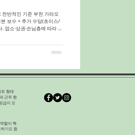
: 전반적인 기준 부천 가라오
날 수 있지만, 일반 서비스직 알
 경우가 많습니다. 부천가라오
호스트·호스티스 직종 평균 참
에서 유흥업 종사자 평균 수입 은
우가
) . 같은 조사에서 부천 지역
대 로 나와, 서울보다 약간 낮지
만족도가 높은 수준 이라고 볼
이트 형태
 정규 직업 데이터 기반 직종
과 근무 환
알바 유흥에서 받는 벌이는 알
공급이 모
 수 있습니다. 아래에서 많이
 역할이 핵
용하기도 합