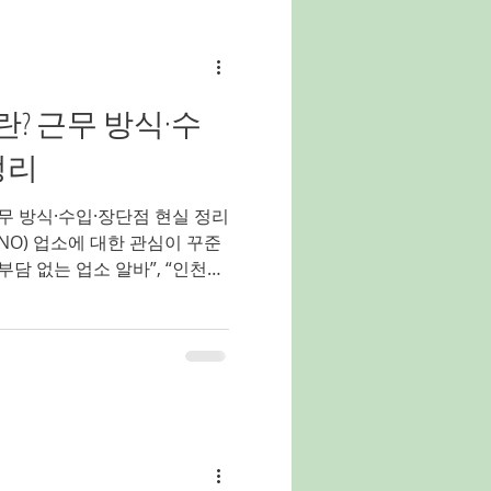
유흥알바
밤알바
란? 근무 방식·수
홍대유흥업소알바
정리
근무 방식·수입·장단점 현실 정리
양배추농사
NO) 업소에 대한 관심이 꾸준
부담 없는 업소 알바”, “인천쓰
는 분들이 인천 쓰리노를 많이
에서는 인천 쓰리노의 의미부터
점, 어떤 사람에게 맞는지까지 현
겠습니다. 인천쓰리노 인천 쓰
리 쓰리노(3NO) 란 말 그대로
태 를 의미합니다. 일반적으로 말
 ❌ 터치 없음 ❌ 스킨십 없음
응대 중심의 업소 알바 형태 로,