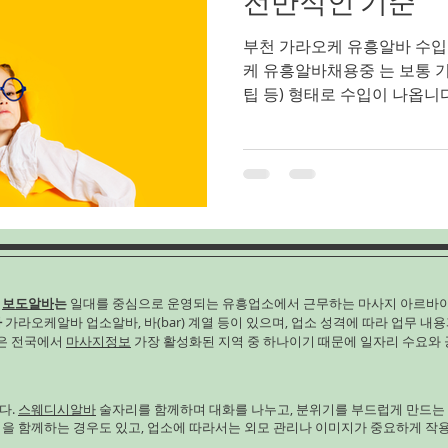
전반적인 기준
부천 가라오케 유흥알바 수입
케 유흥알바채용중 는 보통 기본 보수 + 추가 수당(초이스/
팁 등) 형태로 수입이 나옵니다. 업소·상권·손님층에 따라 시
급이나 벌이 규모가 꽤 차이 
바보다 높은 수입을 기대하는
케알바 알아보자 국내 유흥·
고 자료 를 보면: 한국 전체
대략 월 1,600만~1,900만 원대 수준으로 조사되는 경
있습니다(경험·근무 시간 반영
평균 임금 은 약 1,600만 원
만 상대적으로 생활비 대비 
구
보도알바
는
일대를 중심으로 운영되는 유흥업소에서 근무하는 마사지 아르바
수 있습니다 . 다만 이 자료는
바
가라오케알바 업소알바, 바(bar) 계열 등이 있으며, 업소 성격에 따라 업무 내용
평균 이며 실제 부천가라오케
남은 전국에서
마사지정보
가장 활성화된 지역 중 하나이기 때문에 일자리 수요와 
바형·급여 구조에 따라 달라질
거론되는 범위를 정리해
다.
스웨디시알바
술자리를 함께하며 대화를 나누고, 분위기를 부드럽게 만드는
임을 함께하는 경우도 있고, 업소에 따라서는 외모 관리나 이미지가 중요하게 작