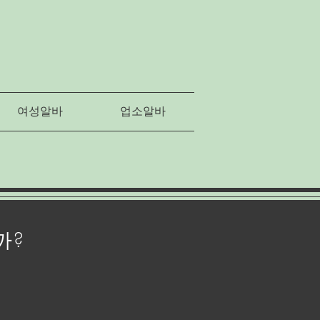
여성알바
업소알바
까?