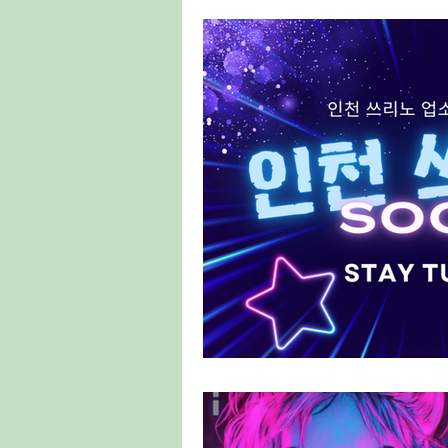
태국마사지구인
스웨디시구인
룸알바
주점알바
여성알바
홍대유흥업소
홍대유흥업소구인
양배추재배
양배추심기