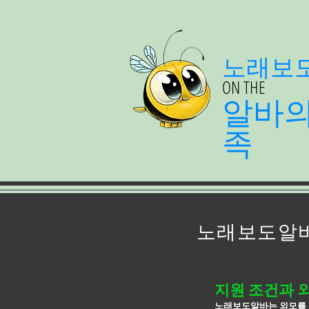
노래보
ON THE
알바
족
노래보도알바
지원 조건과 
노래보도알바는 외모를 