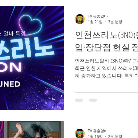
스웨디시마사지
아로마마사지알바
부천가라오케알바
TV 유흥알바
1월 21일
3분 분량
인천쓰리노(3NO)
밤문화
가라오케알바
유흥업소알바
노래주점알바
입·장단점 현실 
인천쓰리노알바 (3NO)란? 
인천쓰리노
인천유흥알바
인천여성알바
인천룸알바
최근 인천 지역에서 쓰리노(3
히 증가하고 있습니다. 특히 “
리노 선이 명확한 업종”을 찾
검색하고 있는데요. 이번 글
근무 방식, 수입 구조, 장단
실 기준으로 자세히 설명드리
리노(3NO) 뜻부터 정확히 정
👉 세 가지가 없는 업소 형
하는 3NO는 다음을 뜻합니다.
TV 유흥알바
❌ 2차 없음 즉, 대화·술자리 
1월 16일
2분 분량