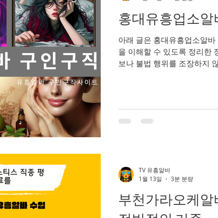
선이 비교적 명확하고 부담도
홍대유흥업소알바
천 쓰리노 업소는✔ 노래방✔
반 술집 콘셉트 등으로 운영되
아래 글은 홍대유흥업소알바 
리노 업소 알바 특징 1
을 이해할 수 있도록 정리한 
보나 불법 행위를 조장하지 
특성·업무 형태·수입 구조·장단점·주의
합니다. 홍대유흥업소알바 홍
홍대 유흥업소 알바는 서울 
로 운영되는 다양한 유흥 업
의미한다. 홍대는 젊은 층과
지역으로, 클럽·라운지바·가
형태의 업소가 밀집 해 있다.
자유로운 분위기와 개성 중심의
대 지역 유흥업소의 특징 홍
TV 유흥알바
렌디하고 캐주얼한 유흥 문화 
1월 13일
3분 분량
젊은 층, 대학생, 직장인, 외
부천가라오케알바
체 회식보다는 개인·소규모 모