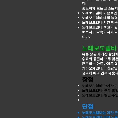
다.
중요하게 보는 요소는 
노래보도알바 기본적인 
노래보도알바 대화 능력
노래보도알바 시간 약속
노래보도알바 최고의 단
초보자도 교육이나 매니저
니다.
노래보도알바 
유흥 상권이 가장 활성화
수요와 공급이 모두 많
근무하는 아르바이트 형
가라오케알바, 바(bar)
성격에 따라 업무 내용과
장점
노래보도알바 단기간 고
노래보도알바 근무 요일
노래보도알바 현금 수입
단점
노래도보알바는 야간 근
노래도보알바 감정 노동