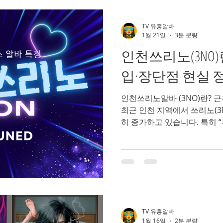
스웨디시마사지
아로마마사지알바
부천가라오케알바
TV 유흥알바
1월 21일
3분 분량
인천쓰리노(3NO)
밤문화
가라오케알바
유흥업소알바
노래주점알바
입·장단점 현실 
인천쓰리노알바 (3NO)란? 
인천쓰리노
인천유흥알바
인천여성알바
인천룸알바
최근 인천 지역에서 쓰리노(3
히 증가하고 있습니다. 특히 “
리노 선이 명확한 업종”을 찾
검색하고 있는데요. 이번 글
근무 방식, 수입 구조, 장단
실 기준으로 자세히 설명드리
리노(3NO) 뜻부터 정확히 정
👉 세 가지가 없는 업소 형
하는 3NO는 다음을 뜻합니다.
TV 유흥알바
❌ 2차 없음 즉, 대화·술자리 
1월 16일
2분 분량