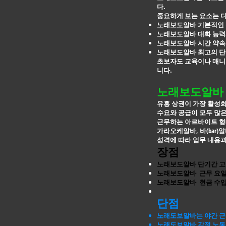
다.
중요하게 보는 요소는 
노래보도알바 기본적인 
노래보도알바 대화 능력
노래보도알바 시간 약속
노래보도알바 최고의 단
초보자도 교육이나 매니저
니다.
노래보도알바 
유흥 상권이 가장 활성화
수요와 공급이 모두 많
근무하는 아르바이트 형
가라오케알바, 바(bar)
성격에 따라 업무 내용과
장점
노래보도알바 단기간 고
노래보도알바 근무 요일
노래보도알바 현금 수입
단점
노래도보알바는 야간 근
노래도보알바 감정 노동