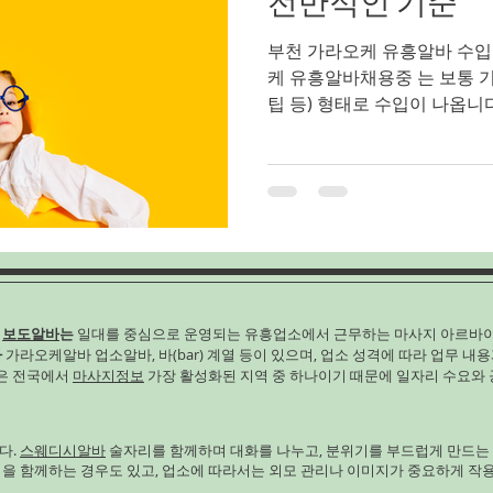
전반적인 기준
부천 가라오케 유흥알바 수입
케 유흥알바채용중 는 보통 기본 보수 + 추가 수당(초이스/
팁 등) 형태로 수입이 나옵니다. 업소·상권·손님층에 따라 시
급이나 벌이 규모가 꽤 차이 
바보다 높은 수입을 기대하는
케알바 알아보자 국내 유흥·
고 자료 를 보면: 한국 전체
대략 월 1,600만~1,900만 원대 수준으로 조사되는 경
있습니다(경험·근무 시간 반영
평균 임금 은 약 1,600만 원
만 상대적으로 생활비 대비 
구
보도알바
는
일대를 중심으로 운영되는 유흥업소에서 근무하는 마사지 아르바
수 있습니다 . 다만 이 자료는
바
가라오케알바 업소알바, 바(bar) 계열 등이 있으며, 업소 성격에 따라 업무 내용
평균 이며 실제 부천가라오케
남은 전국에서
마사지정보
가장 활성화된 지역 중 하나이기 때문에 일자리 수요와 
바형·급여 구조에 따라 달라질
거론되는 범위를 정리해
다.
스웨디시알바
술자리를 함께하며 대화를 나누고, 분위기를 부드럽게 만드는
임을 함께하는 경우도 있고, 업소에 따라서는 외모 관리나 이미지가 중요하게 작