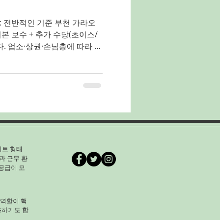
: 전반적인 기준 부천 가라오
날 수 있지만, 일반 서비스직 알
 경우가 많습니다. 부천가라오
호스트·호스티스 직종 평균 참
에서 유흥업 종사자 평균 수입 은
우가
) . 같은 조사에서 부천 지역
대 로 나와, 서울보다 약간 낮지
만족도가 높은 수준 이라고 볼
이트 형태
 정규 직업 데이터 기반 직종
과 근무 환
알바 유흥에서 받는 벌이는 알
공급이 모
 수 있습니다. 아래에서 많이
 역할이 핵
용하기도 합