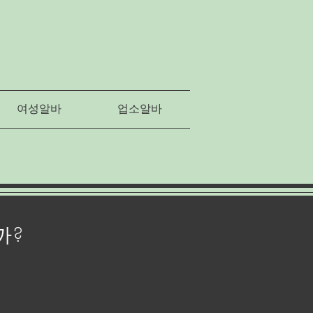
여성알바
업소알바
까?