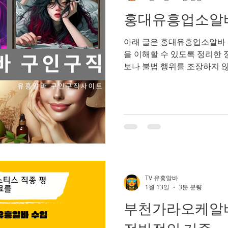
선이 비교적 명확하고 부담도
홍대유흥업소알바
천 쓰리노 업소는✔ 노래방✔
반 술집 콘셉트 등으로 운영되
아래 글은 홍대유흥업소알바 
리노 업소 알바 특징 1
을 이해할 수 있도록 정리한 
보나 불법 행위를 조장하지 
특성·업무 형태·수입 구조·장단점·주의
합니다. 홍대유흥업소알바 홍
홍대 유흥업소 알바는 서울 
로 운영되는 다양한 유흥 업
의미한다. 홍대는 젊은 층과
지역으로, 클럽·라운지바·가
형태의 업소가 밀집 해 있다.
자유로운 분위기와 개성 중심의
대 지역 유흥업소의 특징 홍
TV 유흥알바
렌디하고 캐주얼한 유흥 문화 
1월 13일
3분 분량
젊은 층, 대학생, 직장인, 외
부천가라오케알바
체 회식보다는 개인·소규모 모