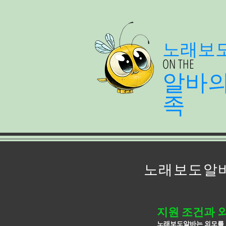
노래보
ON THE
알바
족
노래보도알바
지원 조건과 
노래보도알바는 외모를 