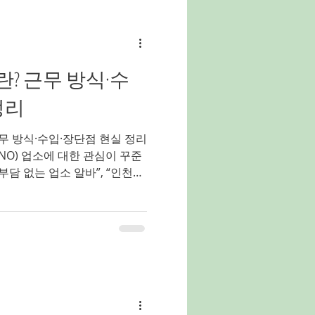
유흥알바
밤알바
란? 근무 방식·수
홍대유흥업소알바
정리
근무 방식·수입·장단점 현실 정리
양배추농사
NO) 업소에 대한 관심이 꾸준
부담 없는 업소 알바”, “인천쓰
는 분들이 인천 쓰리노를 많이
에서는 인천 쓰리노의 의미부터
점, 어떤 사람에게 맞는지까지 현
겠습니다. 인천쓰리노 인천 쓰
리 쓰리노(3NO) 란 말 그대로
태 를 의미합니다. 일반적으로 말
 ❌ 터치 없음 ❌ 스킨십 없음
응대 중심의 업소 알바 형태 로,