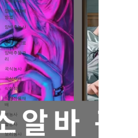
기준으로 자세히 설명드리겠습니다. 인천쓰리
양배추파종
노 인천 쓰리노(3NO) 뜻부터 정확히 정리 쓰
양배추재배
리노(3NO) 란 말 그대로👉 세 가지가 없는 업
방법
소 형태 를 의미합니다. 일반적으로 말하는
양배추농사
3NO는 다음을 뜻합니다. ❌ 터치 없음 ❌ 스킨
수익
십 없음 ❌ 2차 없음 즉, 대화·술자리 응대 중심
양배추비료
의 업소 알바 형태 로,선이 비교적 명확하고 부
담도가 낮은 것이 특징입니다. 인천 쓰리노 업
양배추물관
리
소는✔ 노래방✔ 가라오케✔ 라운지 형태✔ 일
반 술집 콘셉트 등으로 운영되는 경우가 많습
곡식농사
니다. 인천 쓰리노 업소 알바 특징 1
곡식재배
식량작물
식량작물재
배
벼농사
쌀농사
보리농사