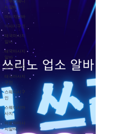
진주스웨디
시알바
마사지알바
마사지구인
태국마사지
알바
태국마사지
알바
진주마사지
태국마사지
구인
스웨디시구
인
스웨디시마
사지
아로마마사
지알바