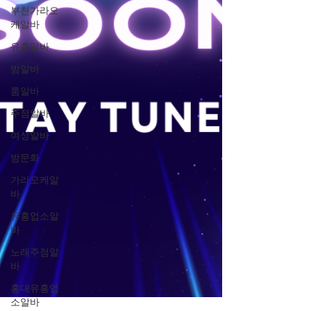
부천가라오
케알바
유흥알바
밤알바
룸알바
주점알바
여성알바
밤문화
가라오케알
바
유흥업소알
바
노래주점알
바
홍대유흥업
소알바