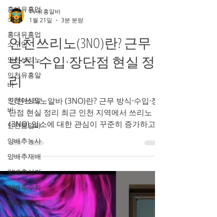
홍대유흥업
소
홍대유흥업
TV 유흥알바
소구인
1월 21일
3분 분량
인천쓰리노
인천쓰리노(3NO)란? 근무
인천유흥알
방식·수입·장단점 현실 정
바
리
인천여성알
바
인천쓰리노알바 (3NO)란? 근무 방식·수입·장
인천룸알바
단점 현실 정리 최근 인천 지역에서 쓰리노
양배추농사
(3NO) 업소에 대한 관심이 꾸준히 증가하고
양배추재배
있습니다. 특히 “부담 없는 업소 알바”, “인천
쓰리노 선이 명확한 업종”을 찾는 분들이 인천
양배추심기
쓰리노를 많이 검색하고 있는데요. 이번 글에
양배추수확
서는 인천 쓰리노의 의미부터 근무 방식, 수입
양배추모종
구조, 장단점, 어떤 사람에게 맞는지까지 현실