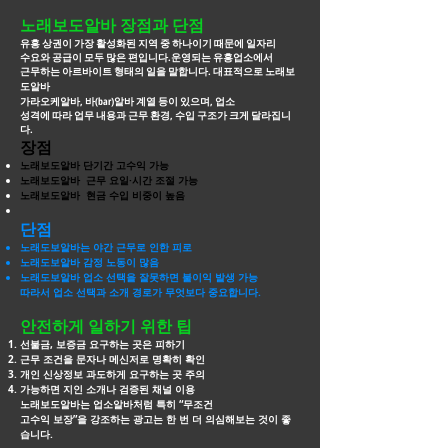
노래보도알바 장점과 단점
유흥 상권이 가장 활성화된 지역 중 하나이기 때문에 일자리
수요와 공급이 모두 많은 편입니다.운영되는 유흥업소에서
근무하는 아르바이트 형태의 일을 말합니다. 대표적으로
노래보
도알바
가라오케알바, 바(bar)알바 계열 등이 있으며, 업소
성격에 따라 업무 내용과 근무 환경, 수입 구조가 크게 달라집니
다.
장점
노래보도알바 단기간 고수익 가능
노래보도알바 근무 요일·시간 조절 가능
노래보도알바 현금 수입 비중이 높음
단점
노래도보알바는 야간 근무로 인한 피로
노래도보알바 감정 노동이 많음
노래도보알바 업소 선택을 잘못하면 불이익 발생 가능
따라서 업소 선택과 소개 경로가 무엇보다 중요합니다.
안전하게 일하기 위한 팁
선불금, 보증금 요구하는 곳은 피하기
근무 조건을 문자나 메신저로 명확히 확인
개인 신상정보 과도하게 요구하는 곳 주의
가능하면 지인 소개나 검증된 채널 이용
노래보도알바는 업소알바처럼 특히 “무조건
고수익 보장”을 강조하는 광고는 한 번 더
의심해보는 것이 좋
습니다.