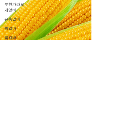
부천가라오
케알바
유흥알바
밤알바
룸알바
주점알바
여성알바
밤문화
가라오케알
바
유흥업소알
바
노래주점알
바
홍대유흥업
소알바