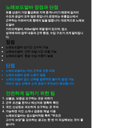
노래보도알바 장점과 단점
유흥 상권이 가장 활성화된 지역 중 하나이기 때문에 일자리
수요와 공급이 모두 많은 편입니다.운영되는 유흥업소에서
근무하는 아르바이트 형태의 일을 말합니다. 대표적으로
노래보
도알바
가라오케알바, 바(bar)알바 계열 등이 있으며, 업소
성격에 따라 업무 내용과 근무 환경, 수입 구조가 크게 달라집니
다.
장점
노래보도알바 단기간 고수익 가능
노래보도알바 근무 요일·시간 조절 가능
노래보도알바 현금 수입 비중이 높음
단점
노래도보알바는 야간 근무로 인한 피로
노래도보알바 감정 노동이 많음
노래도보알바 업소 선택을 잘못하면 불이익 발생 가능
따라서 업소 선택과 소개 경로가 무엇보다 중요합니다.
안전하게 일하기 위한 팁
선불금, 보증금 요구하는 곳은 피하기
근무 조건을 문자나 메신저로 명확히 확인
개인 신상정보 과도하게 요구하는 곳 주의
가능하면 지인 소개나 검증된 채널 이용
노래보도알바는 업소알바처럼 특히 “무조건
고수익 보장”을 강조하는 광고는 한 번 더
의심해보는 것이 좋
습니다.