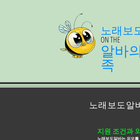
노래보
ON THE
알바
족
노래보도알바
지원 조건과 
노래보도알바는 외모를 