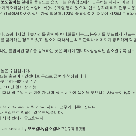
로 규모 커지면 안정 수익 👉 
구
보도알바
는
일대를 중심으로 운영되는 유흥업소에서 근무하는 마사지 아르바
바
가라오케알바 업소알바, 바(bar) 계열 등이 있으며, 업소 성격에 따라 업무 내용
사 메밀 건강식/다이어트 인기 
남은 전국에서
마사지정보
가장 활성화된 지역 중 하나이기 때문에 일자리 수요와 
은 재배 기간 👉 틈새 고부가 
수요 증가 건강식 트렌드 비교
기장 잡곡밥 인기 상승 재
다.
스웨디시알바
술자리를 함께하며 대화를 나누고, 분위기를 부드럽게 만드는
임을 함께하는 경우도 있고, 업소에 따라서는 외모 관리나 이미지가 중요하게 작
바
는 불법적인 행위를 강요하는 곳은 피해야 합니다. 정상적인 업소일수록 업무
 높은 수입입니다.
 또는 출근비 + 인센티브 구조로 급여가 책정됩니다.
루 20만~40만 원 수준
~100만 원 이상 가능
에 따라 월 수입은 큰 차이가 나며, 짧은 시간에 목돈을 모으려는 사람들이 많이 
녁 7~8시부터 새벽 2~5시 사이에 근무가 이루어집니다.
이나 투잡으로 일하는 경우도 많습니다.
와 체력 관리가 중요합니다.
보도알바,업소알바
 and secured by
구인구직 플랫폼