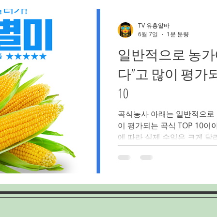
스웨디시마사지
아로마마사지알바
부천가라오케알바
TV 유흥알바
6월 7일
1분 분량
일반적으로 농가에
밤문화
가라오케알바
유흥업소알바
노래주점알바
다”고 많이 평가되
10
인천쓰리노
인천유흥알바
인천여성알바
인천룸알바
곡식농사 아래는 일반적으로 
이 평가되는 곡식 TOP 10이
에 따라 실제 수익은 크게 달
소 등드 🌾 곡식농사 수익 좋은 
옥수수 (찰옥수수 포함) 재배 
용 수요 많음 여름철 특수 수익
대표 2. 🌱곡식농사 대두 (콩) 된장, 두부, 장류 수요 꾸준 저
장성 좋아 판매 압박 적음 기
3. 🌾곡식농사 벼 (쌀) 기본 식량작물 정부 지원 + 안정된 판