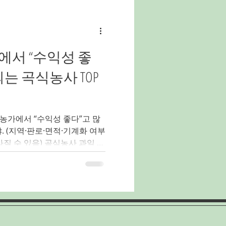
유흥알바
밤알바
서 “수익성 좋
홍대유흥업소알바
는 곡식농사 TOP
양배추농사
농가에서 “수익성 좋다”고 많
야. (지역·판로·면적·기계화 여부
라질 수 있음) 곡식농사 과일 채
곡식 TOP 10 1. 🌽곡식농사
쉬움 + 회전 빠름 직거래·간식
 가능 👉 단기 수익형 곡식
계화 가능 👉 안정형 장기 수익