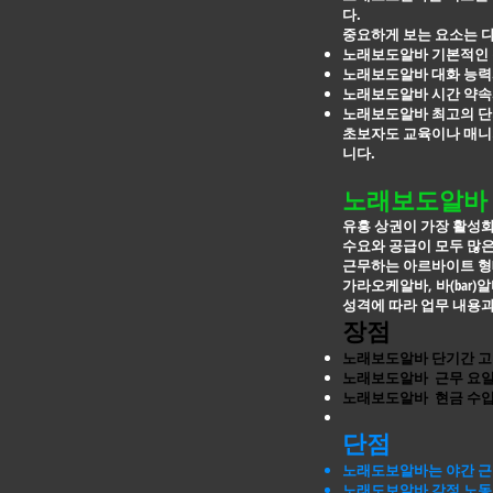
다.
중요하게 보는 요소는 
노래보도알바 기본적인 
노래보도알바 대화 능력
노래보도알바 시간 약속
노래보도알바 최고의 단
초보자도 교육이나 매니저
니다.
노래보도알바 
유흥 상권이 가장 활성화
수요와 공급이 모두 많
근무하는 아르바이트 형
가라오케알바, 바(bar)
성격에 따라 업무 내용과
장점
노래보도알바 단기간 고
노래보도알바 근무 요일
노래보도알바 현금 수입
단점
노래도보알바는 야간 근
노래도보알바 감정 노동