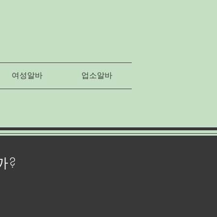
여성알바
업소알바
까?