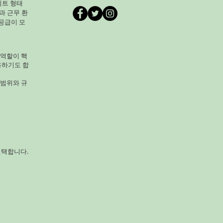
대규모 농가 핵심 4. 🌾 곡식농
이트 형태
과 근무 환
가공(국수, 차) 수익 좋음 짧
공급이 모
작물 5. 🌾 곡식농사 수수 잡곡
적 병충해 적음 6. 🌾곡식농사
 역할이 핵
용하기도 합
 범위와 규
선택합니다.