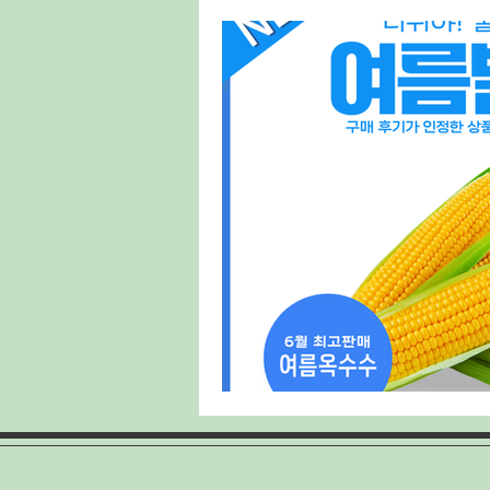
태국마사지구인
스웨디시구인
룸알바
주점알바
여성알바
홍대유흥업소
홍대유흥업소구인
양배추재배
양배추심기