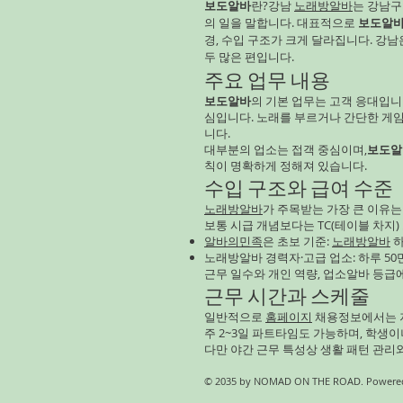
보도알바
란?강남
노래방알바
는 강남
의 일을 말합니다. 대표적으로
보도알
경, 수입 구조가 크게 달라집니다. 강
두 많은 편입니다.
주요 업무 내용
보도알바
의 기본 업무는 고객 응대입니
심입니다. 노래를 부르거나 간단한 게
니다.
대부분의 업소는 접객 중심이며,
보도알
칙이 명확하게 정해져 있습니다.
수입 구조와 급여 수준
노래방알바
가 주목받는 가장 큰 이유는
보통 시급 개념보다는 TC(테이블 차지)
알바의민족
은 초보 기준:
노래방알바
하
노래방알바 경력자·고급 업소: 하루 50만
근무 일수와 개인 역량, 업소알바 등급
근무 시간과 스케줄
일반적으로
홈페이지
채용정보에서는 저
주 2~3일 파트타임도 가능하며, 학생
다만 야간 근무 특성상 생활 패턴 관리
© 2035 by NOMAD ON THE ROAD. Powered