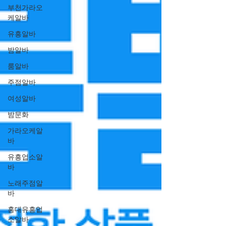
부천가라오
케알바
유흥알바
밤알바
룸알바
주점알바
여성알바
밤문화
가라오케알
바
유흥업소알
바
노래주점알
바
홍대유흥업
소알바