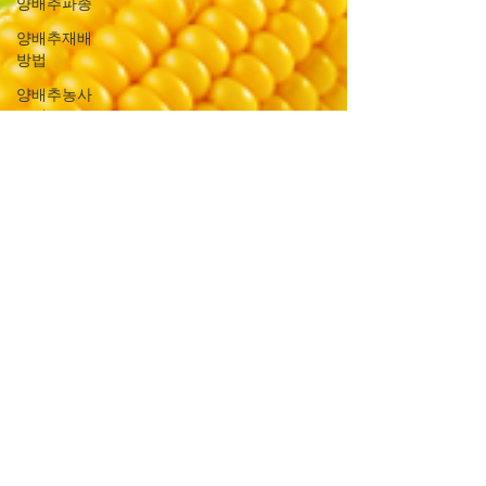
양배추파종
양배추재배
방법
양배추농사
수익
양배추비료
양배추물관
리
곡식농사
곡식재배
식량작물
식량작물재
배
벼농사
쌀농사
보리농사