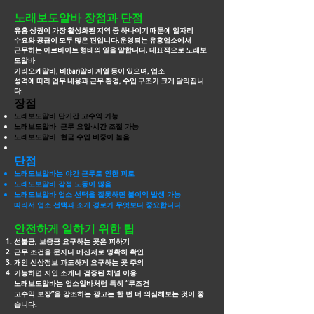
노래보도알바 장점과 단점
유흥 상권이 가장 활성화된 지역 중 하나이기 때문에 일자리
수요와 공급이 모두 많은 편입니다.운영되는 유흥업소에서
근무하는 아르바이트 형태의 일을 말합니다. 대표적으로
노래보
도알바
가라오케알바, 바(bar)알바 계열 등이 있으며, 업소
성격에 따라 업무 내용과 근무 환경, 수입 구조가 크게 달라집니
다.
장점
노래보도알바 단기간 고수익 가능
노래보도알바 근무 요일·시간 조절 가능
노래보도알바 현금 수입 비중이 높음
단점
노래도보알바는 야간 근무로 인한 피로
노래도보알바 감정 노동이 많음
노래도보알바 업소 선택을 잘못하면 불이익 발생 가능
따라서 업소 선택과 소개 경로가 무엇보다 중요합니다.
안전하게 일하기 위한 팁
선불금, 보증금 요구하는 곳은 피하기
근무 조건을 문자나 메신저로 명확히 확인
개인 신상정보 과도하게 요구하는 곳 주의
가능하면 지인 소개나 검증된 채널 이용
노래보도알바는 업소알바처럼 특히 “무조건
고수익 보장”을 강조하는 광고는 한 번 더
의심해보는 것이 좋
습니다.