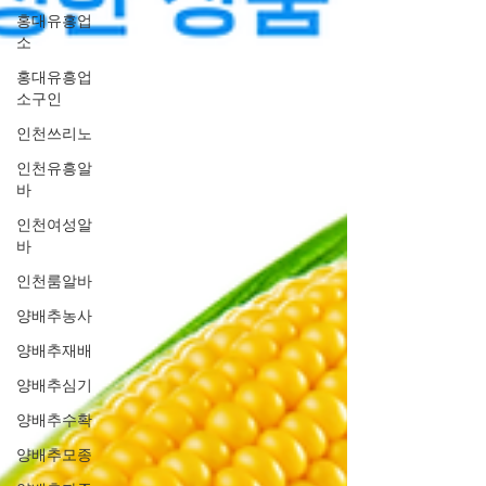
홍대유흥업
소
홍대유흥업
소구인
인천쓰리노
인천유흥알
바
인천여성알
바
인천룸알바
양배추농사
양배추재배
양배추심기
양배추수확
양배추모종