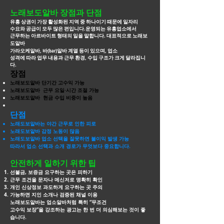
노래보도알바 장점과 단점
유흥 상권이 가장 활성화된 지역 중 하나이기 때문에 일자리
수요와 공급이 모두 많은 편입니다.운영되는 유흥업소에서
근무하는 아르바이트 형태의 일을 말합니다. 대표적으로
노래보
도알바
가라오케알바, 바(bar)알바 계열 등이 있으며, 업소
성격에 따라 업무 내용과 근무 환경, 수입 구조가 크게 달라집니
다.
장점
노래보도알바 단기간 고수익 가능
노래보도알바 근무 요일·시간 조절 가능
노래보도알바 현금 수입 비중이 높음
단점
노래도보알바는 야간 근무로 인한 피로
노래도보알바 감정 노동이 많음
노래도보알바 업소 선택을 잘못하면 불이익 발생 가능
따라서 업소 선택과 소개 경로가 무엇보다 중요합니다.
안전하게 일하기 위한 팁
선불금, 보증금 요구하는 곳은 피하기
근무 조건을 문자나 메신저로 명확히 확인
개인 신상정보 과도하게 요구하는 곳 주의
가능하면 지인 소개나 검증된 채널 이용
노래보도알바는 업소알바처럼 특히 “무조건
고수익 보장”을 강조하는 광고는 한 번 더
의심해보는 것이 좋
습니다.