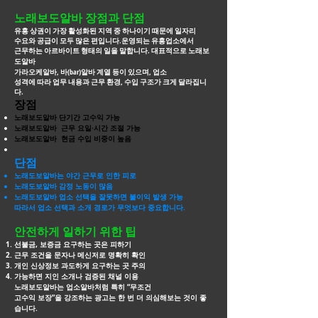
노래보도알바 장점과 단점
유흥 상권이 가장 활성화된 지역 중 하나이기 때문에 일자리
수요와 공급이 모두 많은 편입니다.운영되는 유흥업소에서
근무하는 아르바이트 형태의 일을 말합니다. 대표적으로
노래보
도알바
가라오케알바, 바(bar)알바 계열 등이 있으며, 업소
성격에 따라 업무 내용과 근무 환경, 수입 구조가 크게 달라집니
다.
장점
노래보도알바 단기간 고수익 가능
노래보도알바 근무 요일·시간 조절 가능
노래보도알바 현금 수입 비중이 높음
단점
노래도보알바는 야간 근무로 인한 피로
노래도보알바 감정 노동이 많음
노래도보알바 업소 선택을 잘못하면 불이익 발생 가능
따라서 업소 선택과 소개 경로가 무엇보다 중요합니다.
안전하게 일하기 위한 팁
선불금, 보증금 요구하는 곳은 피하기
근무 조건을 문자나 메신저로 명확히 확인
개인 신상정보 과도하게 요구하는 곳 주의
가능하면 지인 소개나 검증된 채널 이용
노래보도알바는 업소알바처럼 특히 “무조건
고수익 보장”을 강조하는 광고는 한 번 더
의심해보는 것이 좋
습니다.