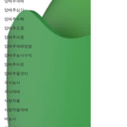
양배추재배
양배추심기
양배추수확
양배추모종
양배추파종
양배추재배방법
양배추농사수익
양배추비료
양배추물관리
곡식농사
곡식재배
식량작물
식량작물재배
벼농사