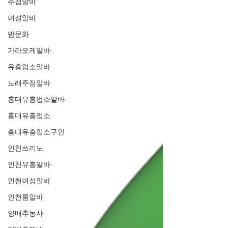
주점알바
여성알바
밤문화
가라오케알바
유흥업소알바
노래주점알바
홍대유흥업소알바
홍대유흥업소
홍대유흥업소구인
인천쓰리노
인천유흥알바
인천여성알바
인천룸알바
양배추농사