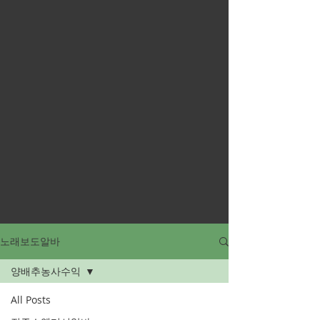
노래보도알바
양배추농사수익
All Posts