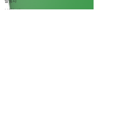
쌀농사
보리농사
밀농사
옥수수농사
콩농사
보리농사
보리재배
보리심기
보리수확
보리파종
겉보리
쌀보리
맥주보리
보리재배방법