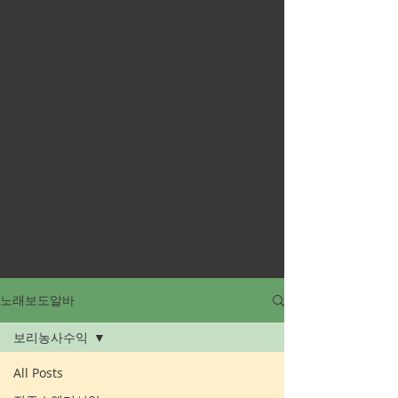
노래보도알바
보리농사수익
All Posts