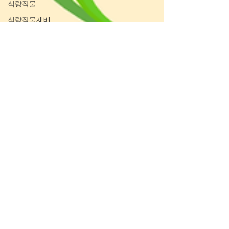
식량작물
식량작물재배
벼농사
쌀농사
보리농사
밀농사
옥수수농사
콩농사
보리농사
보리재배
보리심기
보리수확
보리파종
겉보리