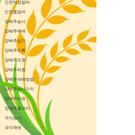
인천여성알바
인천룸알바
양배추농사
양배추재배
양배추심기
양배추수확
양배추모종
양배추파종
양배추재배방법
양배추농사수익
양배추비료
양배추물관리
곡식농사
곡식재배