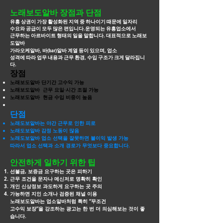
노래보도알바 장점과 단점
유흥 상권이 가장 활성화된 지역 중 하나이기 때문에 일자리
수요와 공급이 모두 많은 편입니다.운영되는 유흥업소에서
근무하는 아르바이트 형태의 일을 말합니다. 대표적으로
노래보
도알바
가라오케알바, 바(bar)알바 계열 등이 있으며, 업소
성격에 따라 업무 내용과 근무 환경, 수입 구조가 크게 달라집니
다.
장점
노래보도알바 단기간 고수익 가능
노래보도알바 근무 요일·시간 조절 가능
노래보도알바 현금 수입 비중이 높음
단점
노래도보알바는 야간 근무로 인한 피로
노래도보알바 감정 노동이 많음
노래도보알바 업소 선택을 잘못하면 불이익 발생 가능
따라서 업소 선택과 소개 경로가 무엇보다 중요합니다.
안전하게 일하기 위한 팁
선불금, 보증금 요구하는 곳은 피하기
근무 조건을 문자나 메신저로 명확히 확인
개인 신상정보 과도하게 요구하는 곳 주의
가능하면 지인 소개나 검증된 채널 이용
노래보도알바는 업소알바처럼 특히 “무조건
고수익 보장”을 강조하는 광고는 한 번 더
의심해보는 것이 좋
습니다.