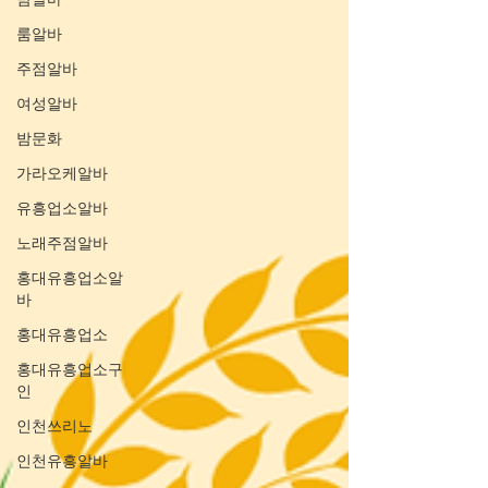
룸알바
주점알바
여성알바
밤문화
가라오케알바
유흥업소알바
노래주점알바
홍대유흥업소알
바
홍대유흥업소
홍대유흥업소구
인
인천쓰리노
인천유흥알바