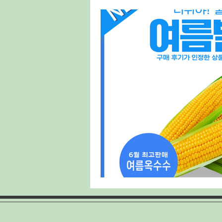
태국마사지구인
스웨디시구인
룸알바
주점알바
여성알바
홍대유흥업소
홍대유흥업소구인
양배추재배
양배추심기