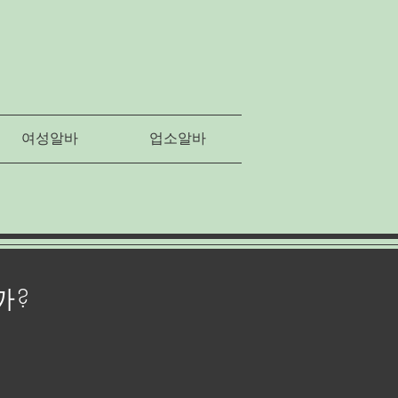
여성알바
업소알바
까?