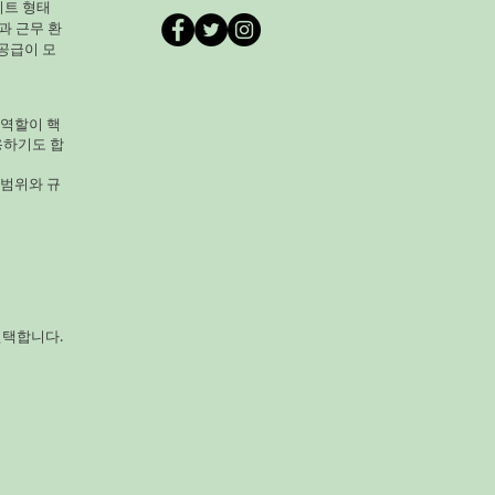
대규모 농가 핵심 4. 🌾 곡식농
이트 형태
과 근무 환
가공(국수, 차) 수익 좋음 짧
공급이 모
작물 5. 🌾 곡식농사 수수 잡곡
적 병충해 적음 6. 🌾곡식농사
 역할이 핵
용하기도 합
 범위와 규
선택합니다.