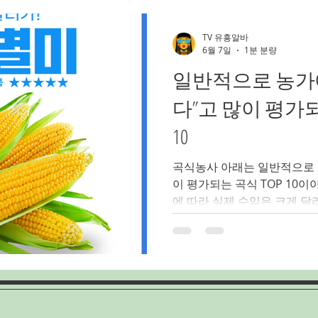
스웨디시마사지
아로마마사지알바
부천가라오케알바
TV 유흥알바
6월 7일
1분 분량
일반적으로 농가에
밤문화
가라오케알바
유흥업소알바
노래주점알바
다”고 많이 평가되
10
인천쓰리노
인천유흥알바
인천여성알바
인천룸알바
곡식농사 아래는 일반적으로 
이 평가되는 곡식 TOP 10이
에 따라 실제 수익은 크게 달
소 등드 🌾 곡식농사 수익 좋은 
옥수수 (찰옥수수 포함) 재배 
용 수요 많음 여름철 특수 수익
대표 2. 🌱곡식농사 대두 (콩) 된장, 두부, 장류 수요 꾸준 저
장성 좋아 판매 압박 적음 기
3. 🌾곡식농사 벼 (쌀) 기본 식량작물 정부 지원 + 안정된 판