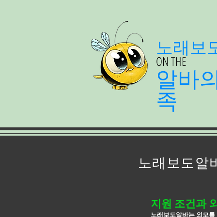
노래보
ON THE
알바
족
노래보도알바
지원 조건과 
노래보도알바는 외모를 