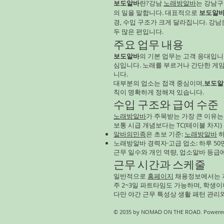
보도알바
란?강남
노래방알바
는 강남
의 일을 말합니다. 대표적으로
보도알
경, 수입 구조가 크게 달라집니다. 강
두 많은 편입니다.
주요 업무 내용
보도알바
의 기본 업무는 고객 응대입니
심입니다. 노래를 부르거나 간단한 게
니다.
대부분의 업소는 접객 중심이며,
보도알
칙이 명확하게 정해져 있습니다.
수입 구조와 급여 수준
노래방알바
가 주목받는 가장 큰 이유는
보통 시급 개념보다는 TC(테이블 차지)
알바의민족
은 초보 기준:
노래방알바
하
노래방알바 경력자·고급 업소: 하루 50만
근무 일수와 개인 역량, 업소알바 등급
근무 시간과 스케줄
일반적으로
홈페이지
채용정보에서는 저
주 2~3일 파트타임도 가능하며, 학생
다만 야간 근무 특성상 생활 패턴 관리
© 2035 by NOMAD ON THE ROAD. Powered