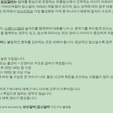
로 규모 커지면 안정 수익 👉 
구
보도알바
는
일대를 중심으로 운영되는 유흥업소에서 근무하는 마사지 아르바
바
가라오케알바 업소알바, 바(bar) 계열 등이 있으며, 업소 성격에 따라 업무 내용
사 메밀 건강식/다이어트 인기 
남은 전국에서
마사지정보
가장 활성화된 지역 중 하나이기 때문에 일자리 수요와 
은 재배 기간 👉 틈새 고부가 
수요 증가 건강식 트렌드 비교
기장 잡곡밥 인기 상승 재
다.
스웨디시알바
술자리를 함께하며 대화를 나누고, 분위기를 부드럽게 만드는
임을 함께하는 경우도 있고, 업소에 따라서는 외모 관리나 이미지가 중요하게 작
바
는 불법적인 행위를 강요하는 곳은 피해야 합니다. 정상적인 업소일수록 업무
 높은 수입입니다.
 또는 출근비 + 인센티브 구조로 급여가 책정됩니다.
루 20만~40만 원 수준
~100만 원 이상 가능
에 따라 월 수입은 큰 차이가 나며, 짧은 시간에 목돈을 모으려는 사람들이 많이 
녁 7~8시부터 새벽 2~5시 사이에 근무가 이루어집니다.
이나 투잡으로 일하는 경우도 많습니다.
와 체력 관리가 중요합니다.
보도알바,업소알바
 and secured by
구인구직 플랫폼