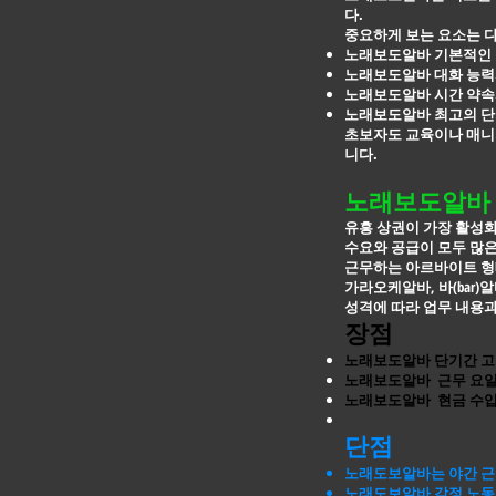
다.
중요하게 보는 요소는 
노래보도알바 기본적인 
노래보도알바 대화 능력
노래보도알바 시간 약속
노래보도알바 최고의 단
초보자도 교육이나 매니저
니다.
노래보도알바 
유흥 상권이 가장 활성화
수요와 공급이 모두 많
근무하는 아르바이트 형
가라오케알바, 바(bar)
성격에 따라 업무 내용과
장점
노래보도알바 단기간 고
노래보도알바 근무 요일
노래보도알바 현금 수입
단점
노래도보알바는 야간 근
노래도보알바 감정 노동