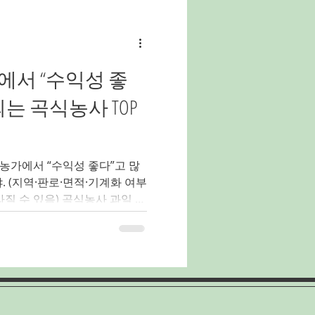
유흥알바
밤알바
서 “수익성 좋
홍대유흥업소알바
는 곡식농사 TOP
양배추농사
농가에서 “수익성 좋다”고 많
야. (지역·판로·면적·기계화 여부
라질 수 있음) 곡식농사 과일 채
곡식 TOP 10 1. 🌽곡식농사
쉬움 + 회전 빠름 직거래·간식
 가능 👉 단기 수익형 곡식
계화 가능 👉 안정형 장기 수익